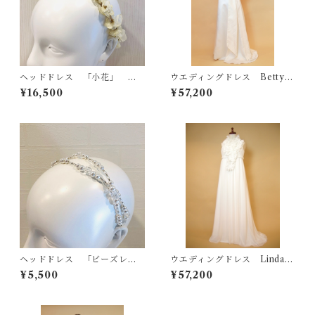
ヘッドドレス 「小花」 カ
ウエディングドレス Betty＜
チューシャ ＃アイボリー
ベティ＞
¥16,500
¥57,200
ヘッドドレス 「ビーズレー
ウエディングドレス Linda＜
ン」
リンダ＞
¥5,500
¥57,200