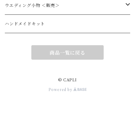
スレンダーライン
ウエディング小物 ＜販売＞
マーメイドライン
リングピロゥ
ハンドメイドキット
ミディ丈・ミニ丈
蝶タイ
商品一覧に戻る
ベビードレス
© CAPLI
Powered by