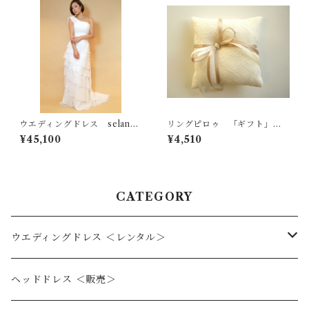
ウエディングドレス selan＜
リングピロゥ 「ギフト」
セラン＞
アイボリー 再入荷♪
¥45,100
¥4,510
CATEGORY
ウエディングドレス ＜レンタル＞
Aライン
ヘッドドレス ＜販売＞