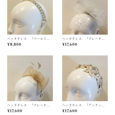
ヘッドドレス 「パールリボ
ヘッドドレス 「ブレードリ
ン」
ボン」
¥8,800
¥17,600
ヘッドドレス 「ブレード」
ヘッドドレス 「アンティー
カチューシャ ベージュ
クレース」 カチューシャ
¥17,600
¥17,600